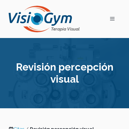
Saltar
al
contenido
MENÚ
Terapia Visual
Revisión percepción
visual