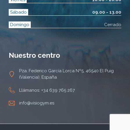
Sábado
09.00 - 13.00
Domingo
Cerrado
Nuestro centro
Pza. Federico García Lorca Nº5, 46540 El Puig
(Valencia), España
Llámanos:
+34 639 765 267
info@visiogym.es