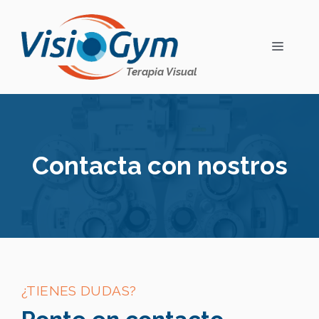
Saltar
al
contenido
MENÚ
Terapia Visual
Contacta con nostros
¿TIENES DUDAS?