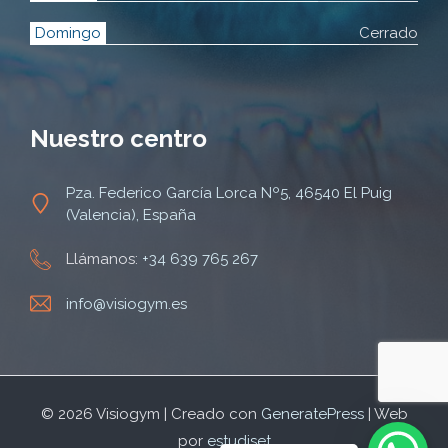
Domingo
Cerrado
Nuestro centro
Pza. Federico García Lorca Nº5, 46540 El Puig
(Valencia), España
Llámanos:
+34 639 765 267
info@visiogym.es
© 2026 Visiogym | Creado con
GeneratePress
| Web
por
estudiset